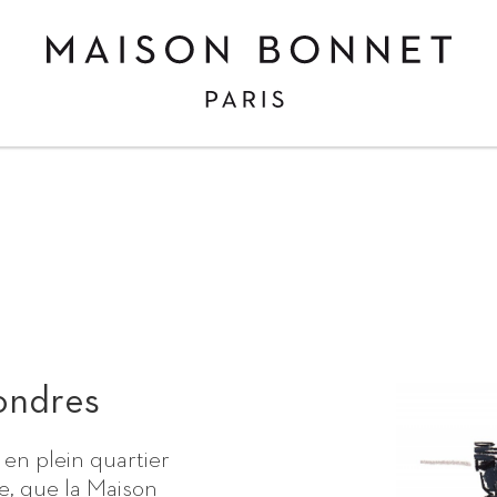
Maison
Bonnet,
lunetiers
sur-
mesure
à
Paris
et
à
Londres
Londres
 en plein quartier
e, que la Maison