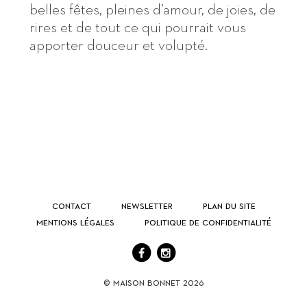
belles fêtes, pleines d’amour, de joies, de
rires et de tout ce qui pourrait vous
apporter douceur et volupté.
INSCRIVEZ-VOUS À NOTRE NEWS
votre
Contact
Newsletter
Plan du site
email
Mentions légales
Politique de confidentialité
© Maison Bonnet
2026