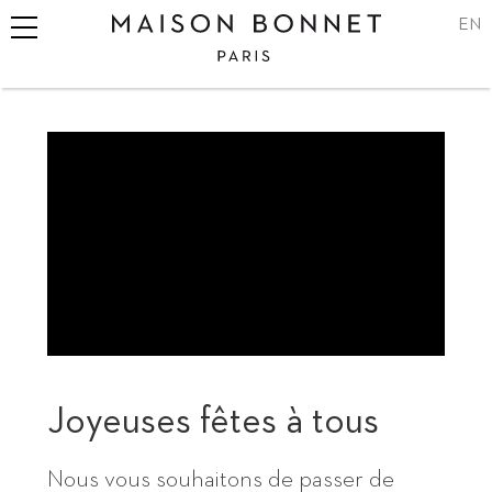
EN
Maison
Bonnet,
lunetiers
sur-
mesure
à
Paris
et
à
Londres
Joyeuses fêtes à tous
Nous vous souhaitons de passer de