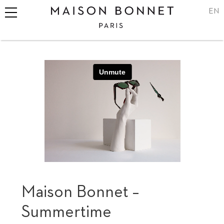
EN
Maison
Bonnet,
lunetiers
sur-
mesure
à
Paris
et
à
Londres
Maison Bonnet –
Summertime