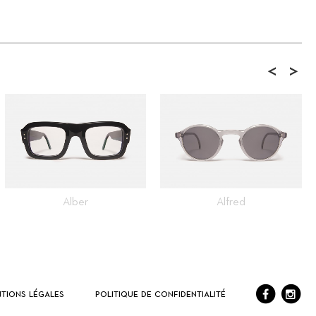
<
>
Alber
Alfred
tions légales
Politique de confidentialité