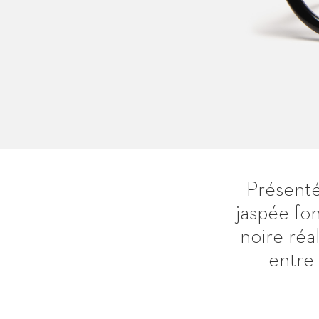
Présenté
jaspée fon
noire réa
entre 