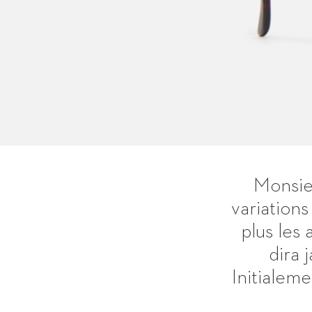
Monsieu
variation
plus les
dira 
Initialeme