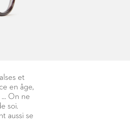
alses et
ce en âge,
t … On ne
e soi.
nt aussi se