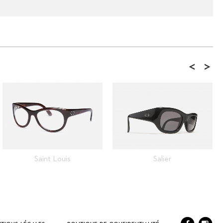
<
>
Saint Louis
Salier